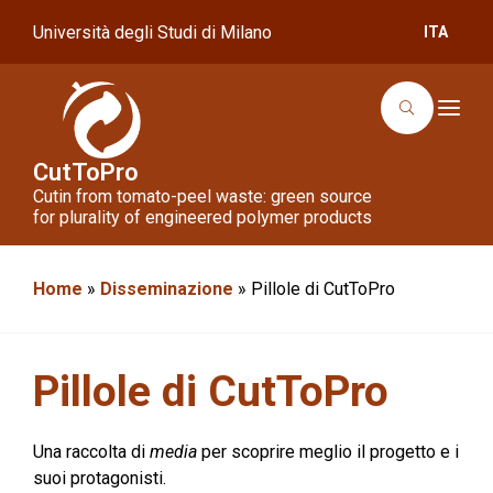
Università degli Studi di Milano
ITA
T
o
g
g
CutToPro
l
Cutin from tomato-peel waste: green source
e
n
for plurality of engineered polymer products
a
v
i
g
Home
»
Disseminazione
»
Pillole di CutToPro
a
t
i
o
n
Pillole di CutToPro
Una raccolta di
media
per scoprire meglio il progetto e i
suoi protagonisti.