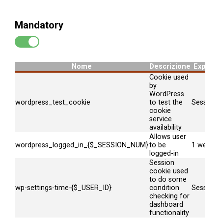
Mandatory
Nome
Descrizione
Expire
Cookie used
by
WordPress
wordpress_test_cookie
to test the
Session
cookie
service
availability
Allows user
wordpress_logged_in_{$_SESSION_NUM}
to be
1 week
logged-in
Session
cookie used
to do some
wp-settings-time-{$_USER_ID}
condition
Session
checking for
dashboard
functionality