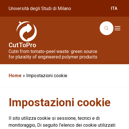
Università degli Studi di Milano
ITA
T
o
g
g
CutToPro
l
Cutin from tomato-peel waste: green source
e
n
for plurality of engineered polymer products
a
v
i
g
Home
»
Impostazioni cookie
a
t
i
o
n
Impostazioni cookie
Il sito utilizza cookie si sessione, tecnici e di
monitoraggio, Di seguito l’elenco dei cookie utilizzati: