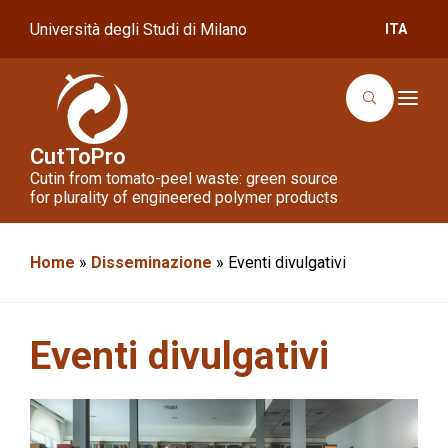
Università degli Studi di Milano
ITA
T
o
g
g
CutToPro
l
Cutin from tomato-peel waste: green source
e
n
for plurality of engineered polymer products
a
v
i
g
Home
»
Disseminazione
»
Eventi divulgativi
a
t
i
o
n
Eventi divulgativi